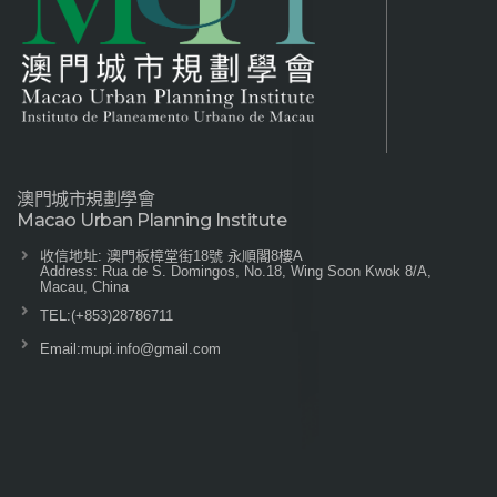
澳門城市規劃學會
Macao Urban Planning Institute
收信地址: 澳門板樟堂街18號 永順閣8樓A
Address: Rua de S. Domingos, No.18, Wing Soon Kwok 8/A,
Macau, China
TEL:
(+853)28786711
Email:
mupi.info@gmail.com