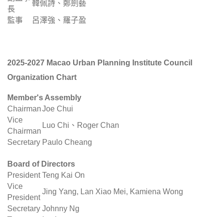
韓佩詩、鄭劍藝
長
監事
呂澤強、羅子盈
2025-2027 Macao Urban Planning Institute Council
Organization Chart
Member's Assembly
Chairman
Joe Chui
Vice
Luo Chi、
Roger Chan
Chairman
Secretary
Paulo Cheang
Board of Directors
President
Teng Kai On
Vice
Jing Yang, Lan Xiao Mei, Kamiena Wong
President
Secretary
Johnny Ng