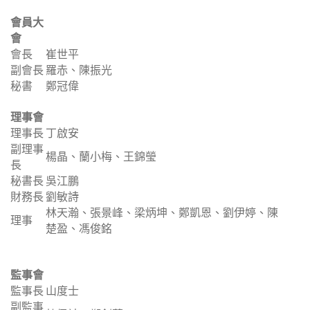
會員大
會
會長
崔世平
副會長
羅赤、陳振光
秘書
鄭冠偉
理事會
理事長
丁啟安
副理事
楊晶、蘭小梅、王錦瑩
長
秘書長
吳江鵬
財務長
劉敏詩
林天瀚、張景峰、梁炳坤、鄭凱恩、劉伊婷、陳
理事
楚盈、馮俊銘
監事會
監事長
山度士
副監事