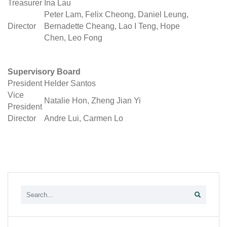
Treasurer
Ina Lau
Peter Lam, Felix Cheong, Daniel Leung,
Director
Bernadette Cheang, Lao I Teng, Hope
Chen, Leo Fong
Supervisory Board
President
Helder Santos
Vice
Natalie Hon, Zheng Jian Yi
President
Director
Andre Lui, Carmen Lo