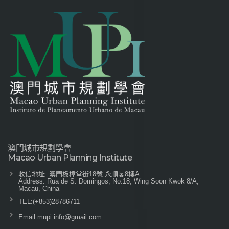
澳門城市規劃學會
Macao Urban Planning Institute
收信地址: 澳門板樟堂街18號 永順閣8樓A
Address: Rua de S. Domingos, No.18, Wing Soon Kwok 8/A,
Macau, China
TEL:
(+853)28786711
Email:
mupi.info@gmail.com