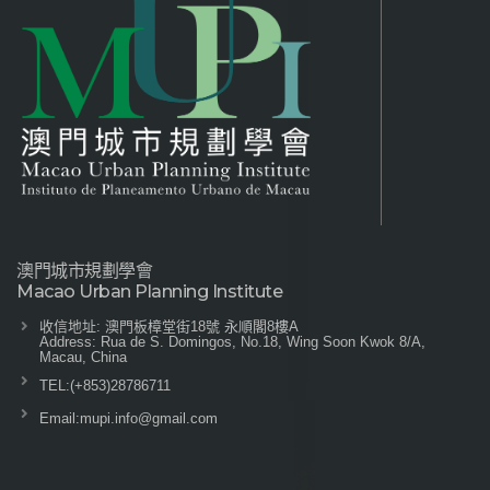
澳門城市規劃學會
Macao Urban Planning Institute
收信地址: 澳門板樟堂街18號 永順閣8樓A
Address: Rua de S. Domingos, No.18, Wing Soon Kwok 8/A,
Macau, China
TEL:
(+853)28786711
Email:
mupi.info@gmail.com